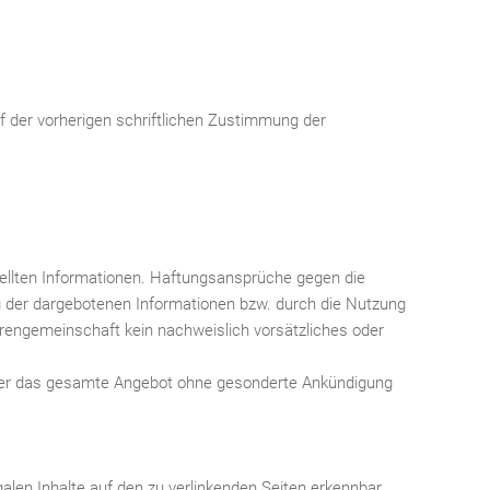
rf der vorherigen schriftlichen Zustimmung der
estellten Informationen. Haftungsansprüche gegen die
ng der dargebotenen Informationen bzw. durch die Nutzung
orengemeinschaft kein nachweislich vorsätzliches oder
n oder das gesamte Angebot ohne gesonderte Ankündigung
galen Inhalte auf den zu verlinkenden Seiten erkennbar