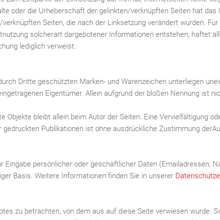
halte oder die Urheberschaft der gelinkten/verknüpften Seiten hat das
n /verknüpften Seiten, die nach der Linksetzung verändert wurden. Für i
nutzung solcherart dargebotener Informationen entstehen, haftet alle
ichung lediglich verweist.
 durch Dritte geschützten Marken- und Warenzeichen unterliegen un
eingetragenen Eigentümer. Allein aufgrund der bloßen Nennung ist ni
lte Objekte bleibt allein beim Autor der Seiten. Eine Vervielfältigun
r gedruckten Publikationen ist ohne ausdrückliche Zustimmung derAu
ur Eingabe persönlicher oder geschäftlicher Daten (Emailadressen, Na
liger Basis. Weitere Informationen finden Sie in unserer
Datenschutze
otes zu betrachten, von dem aus auf diese Seite verwiesen wurde. So