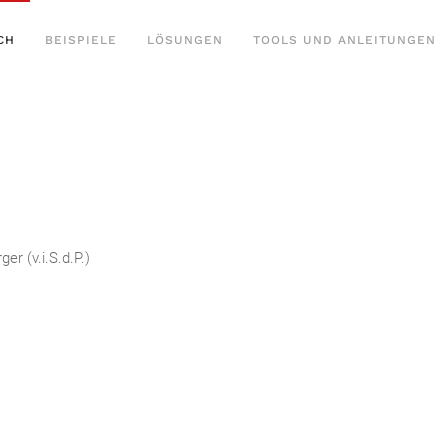
CH
BEISPIELE
LÖSUNGEN
TOOLS UND ANLEITUNGEN
er (v.i.S.d.P.)