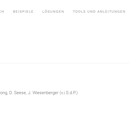
CH
BEISPIELE
LÖSUNGEN
TOOLS UND ANLEITUNGEN
ong, D. Seese, J. Wiesenberger (v.i.S.d.P.)